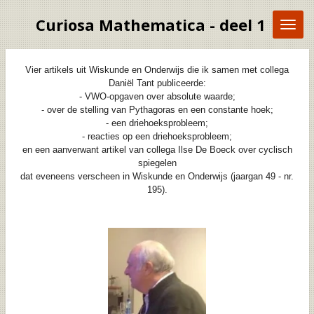
Ga
Curiosa Mathematica - deel 1
direct
naar
de
hoofdinhoud
Vier artikels uit Wiskunde en Onderwijs die ik samen met collega
Daniël Tant publiceerde:
- VWO-opgaven over absolute waarde;
- over de stelling van Pythagoras en een constante hoek;
- een driehoeksprobleem;
- reacties op een driehoeksprobleem;
en een aanverwant artikel van collega Ilse De Boeck over cyclisch
spiegelen
dat eveneens verscheen in Wiskunde en Onderwijs (jaargan 49 - nr.
195).