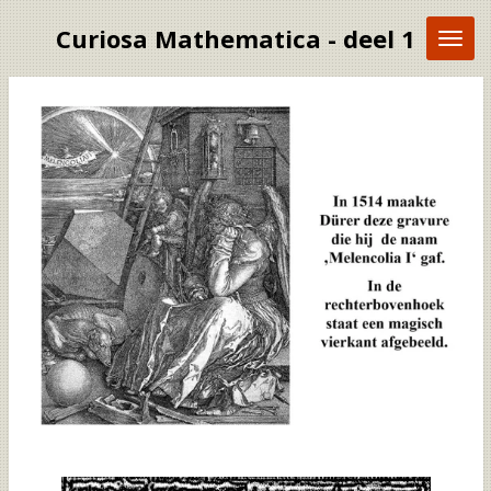
Ga
Curiosa Mathematica - deel 1
direct
naar
de
hoofdinhoud