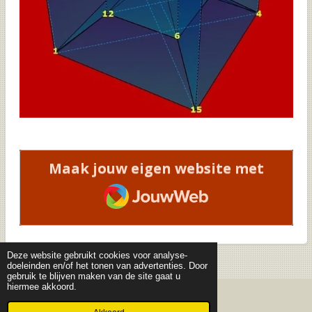
Maak jouw eigen website met
JouwWeb
Deze website gebruikt cookies voor analyse-
doeleinden en/of het tonen van advertenties. Door
gebruik te blijven maken van de site gaat u
hiermee akkoord.
© 2019 - 2026 Curiosa Mathematica - deel 1
Powered by
JouwWeb