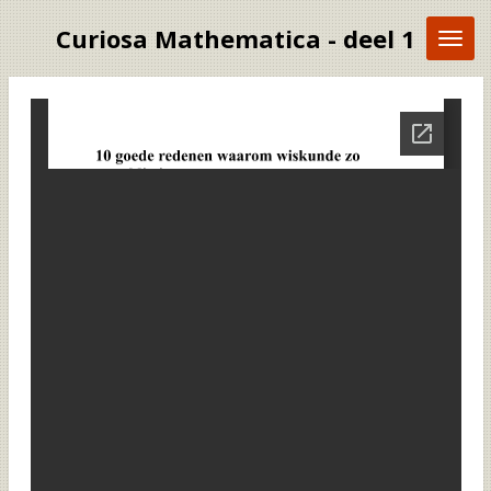
Ga
Curiosa Mathematica - deel 1
direct
naar
de
hoofdinhoud