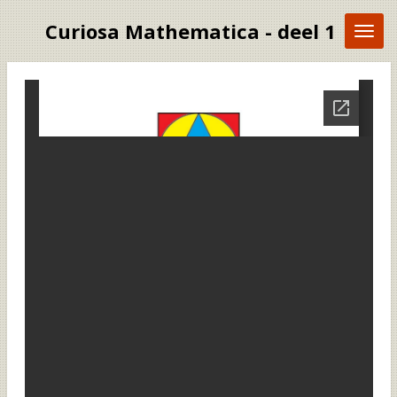
Ga
Curiosa Mathematica - deel 1
direct
naar
de
hoofdinhoud