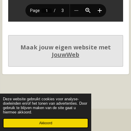
Maak jouw eigen website met
JouwWeb
Deze website gebruikt cookies voor analyse-
doeleinden en/of het tonen van advertenties. Door
gebruik te blijven maken van de site gaat u
hiermee akkoord.
© 2019 - 2026 Curiosa Mathematica - deel 1
Akkoord
Powered by
JouwWeb