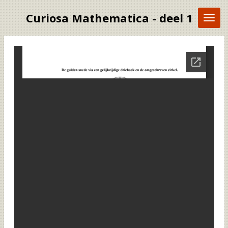
Ga
Curiosa Mathematica - deel 1
direct
naar
de
hoofdinhoud