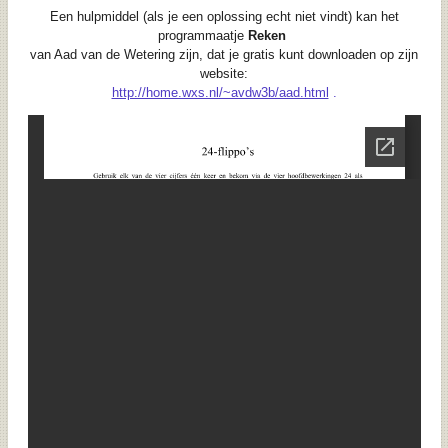
Een hulpmiddel (als je een oplossing echt niet vindt) kan het
programmaatje
Reken
van Aad van de Wetering zijn, dat je gratis kunt downloaden op zijn
website:
http://home.wxs.nl/~avdw3b/aad.html
.