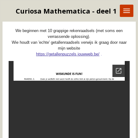
Ga
Curiosa Mathematica - deel 1
direct
naar
de
hoofdinhoud
We beginnen met 10 grappige rekenraadsels (met soms een
verrassende oplossing).
Wie houdt van 'echte' getallenraadsels verwijs ik graag door naar
mijn website
https://getallenpuzzels.jouwweb.be/
.